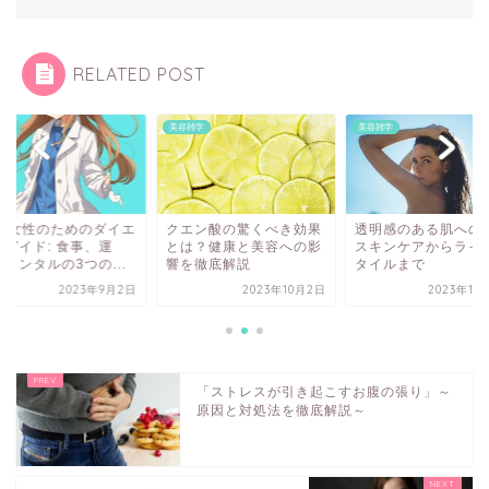
RELATED POST
雑学
美容雑学
美容雑学
0代女性のためのダイエ
クエン酸の驚くべき効果
透明感のある肌への
トガイド: 食事、運
とは？健康と美容への影
スキンケアからライ
メンタルの3つの...
響を徹底解説
タイルまで
2023年9月2日
2023年10月2日
2023年11
「ストレスが引き起こすお腹の張り」～
原因と対処法を徹底解説～