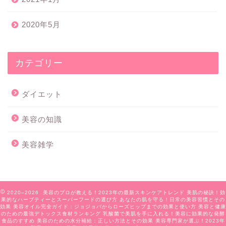
2020年5月
カテゴリー
ダイエット
美容の知識
美容雑学
2020–2026 美容のプロが教える！2023年の最新スキンケアトレンド 美肌の秘訣！効
果的なハーブティーとスーパーフードの選び方 あなたの肌を守る！日常の美容習慣とその
効果 美容オイル完全ガイド：ジョジョバからローズヒップまでの効果と使い方 美容と健康
のための最強デトックス食材ランキング 乳酸菌で美肌を手に入れる！美容に効果的な発酵
食品のすすめ 美容のための水分補給：正しい方法とその効果 美容専門家が選ぶ！2023年