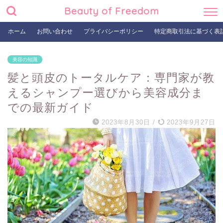
Beauty of Freedom
ホーム
お問い合わせ
プライバシーポリシー
特定商取引法に基づく表
美容の知識
髪と頭皮のトータルケア：専門家が教
えるシャンプー選びから美容成分ま
での最新ガイド
2023年8月30日
/
2023年9月27日