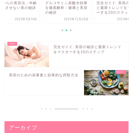
0代からの美容法：年齢
グルコサミン炭酸水効果
完全ガイド: 美容の
感じさせない美の秘訣
を徹底解析：健康と美容
と最新トレンドをマ
の秘訣
ーする10のステップ
2023年3月14日
2023年12月20日
2023年8月
完全ガイド: 美容の秘訣と最新トレンド
をマスターする10のステップ
美容のための栄養素と効果的な摂取方法
アーカイブ