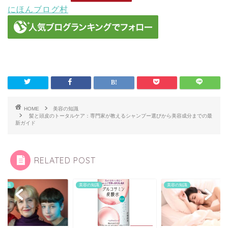
にほんブログ村
HOME
美容の知識
髪と頭皮のトータルケア：専門家が教えるシャンプー選びから美容成分までの最
新ガイド
RELATED POST
の知識
美容の知識
美容の知識